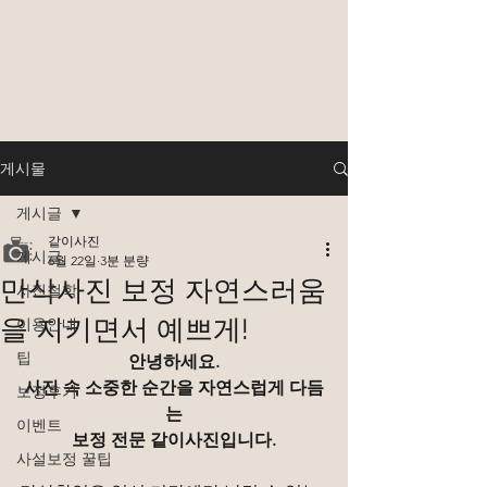
게시물
게시글
같이사진
게시글
6월 22일
3분 분량
만삭사진 보정 자연스러움
사진철학
을 지키면서 예쁘게!
이용안내
팁
안녕하세요.
사진 속 소중한 순간을 자연스럽게 다듬
보정후기
는
이벤트
보정 전문 같이사진입니다.
사설보정 꿀팁