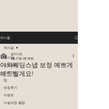
게시물
게시글
같이사진
게시글
5월 27일
3분 분량
야외웨딩스냅 보정 예쁘게
사진철학
해드릴게요!
이용안내
팁
보정후기
이벤트
사설보정 꿀팁