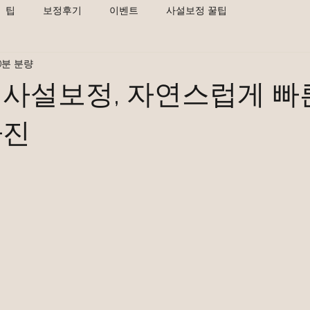
팁
보정후기
이벤트
사설보정 꿀팁
0분 분량
사설보정, 자연스럽게 빠
사진