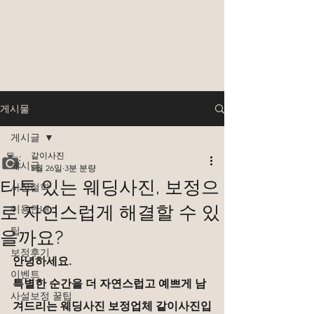
게시물
게시글
같이사진
게시글
5월 26일
3분 분량
타투 있는 웨딩사진, 보정으
사진철학
로 자연스럽게 해결할 수 있
이용안내
팁
을까요?
보정후기
안녕하세요.
이벤트
특별한 순간을 더 자연스럽고 예쁘게 남
사설보정 꿀팁
겨드리는 웨딩사진 보정업체 같이사진입