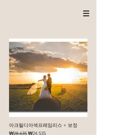
아크릴디아섹프레임리스 + 보정
일반가
할인가
₩28,635
₩24,535