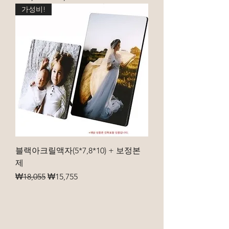
가성비!
블랙아크릴액자(5*7,8*10) + 보정본
제
일반가
할인가
₩18,055
₩15,755