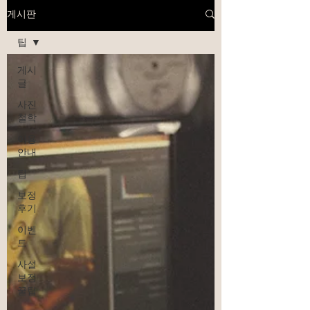
게시판
팁
게시
글
사진
철학
이용
안내
팁
보정
후기
이벤
트
사설
보정
꿀팁